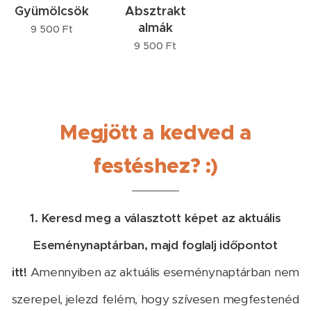
Gyümölcsök
Absztrakt
almák
9 500
Ft
9 500
Ft
Megjött a kedved a
festéshez? :)
1. Keresd meg a választott képet az aktuális
Eseménynaptárban, majd foglalj időpontot
itt!
Amennyiben az aktuális eseménynaptárban nem
szerepel, jelezd felém, hogy szívesen megfestenéd