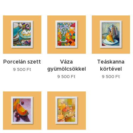
Porcelán szett
Váza
Teáskanna
gyümölcsökkel
körtével
9 500
Ft
9 500
Ft
9 500
Ft