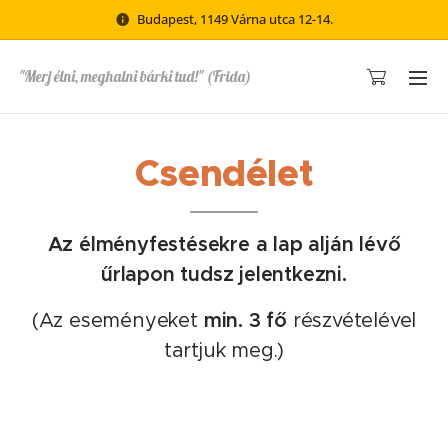
Budapest, 1149 Várna utca 12-14.
"Merj élni, meghalni bárki tud!" (Frida)
Csendélet
Az élményfestésekre a lap alján lévő
űrlapon tudsz jelentkezni.
(Az eseményeket
min. 3 fő
részvételével
tartjuk meg.)