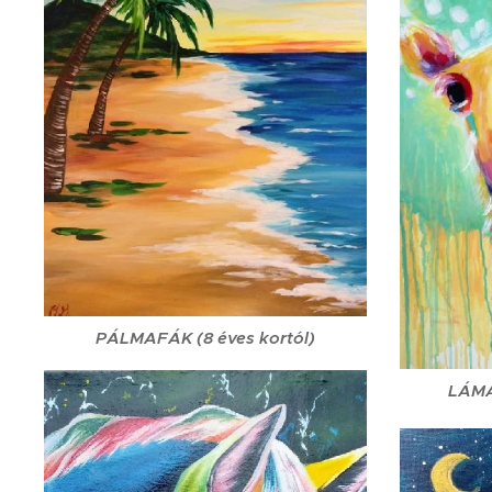
PÁLMAFÁK (8 éves kortól)
LÁMA