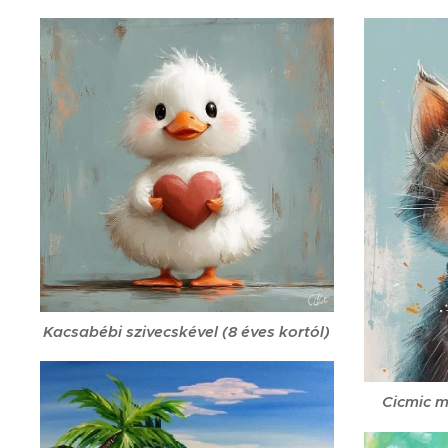
Kacsabébi szivecskével (8 éves kortól)
Cicmic m