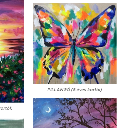
PILLANGÓ (8 éves kortól)
ortól)