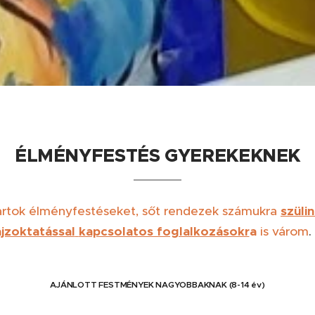
ÉLMÉNYFESTÉS GYEREKEKNEK
artok élményfestéseket, sőt rendezek számukra
szüli
ajzoktatással
kapcsolatos foglalkozásokr
a
is várom
AJÁNLOTT FESTMÉNYEK NAGYOBBAKNAK (8-14 év)