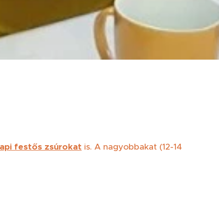
napi festős zsúrokat
is. A nagyobbakat (12-14
. 🎂✍