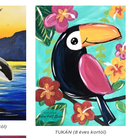
ól)
TUKÁN (8 éves kortól)