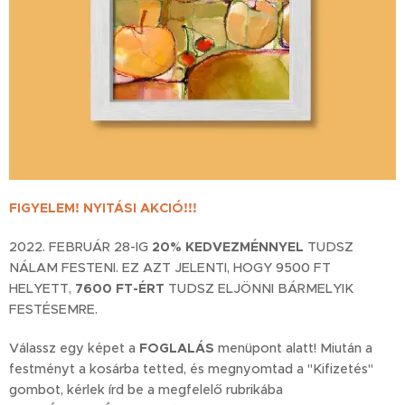
FIGYELEM! NYITÁSI AKCIÓ!!!
2022. FEBRUÁR 28-IG
20% KEDVEZMÉNNYEL
TUDSZ
NÁLAM FESTENI. EZ AZT JELENTI, HOGY 9500 FT
HELYETT,
7600 FT-ÉRT
TUDSZ ELJÖNNI BÁRMELYIK
FESTÉSEMRE.
Válassz egy képet a
FOGLALÁ
S
menüpont alatt! Miután a
festményt a kosárba tetted, és megnyomtad a "Kifizetés"
gombot, kérlek írd be a megfelelő rubrikába