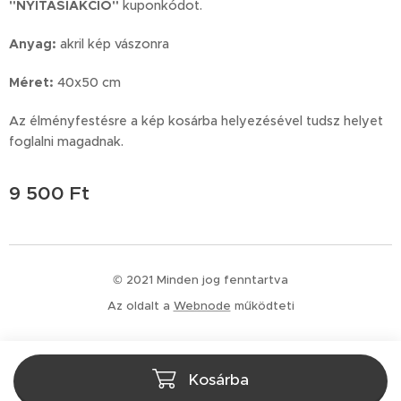
"
NYITÁSIAKCIÓ
"
kuponkódot.
Anyag:
akril kép vászonra
Méret:
40x50 cm
Az élményfestésre a kép kosárba helyezésével tudsz helyet
foglalni magadnak.
9 500
Ft
© 2021 Minden jog fenntartva
Az oldalt a
Webnode
működteti
Kosárba