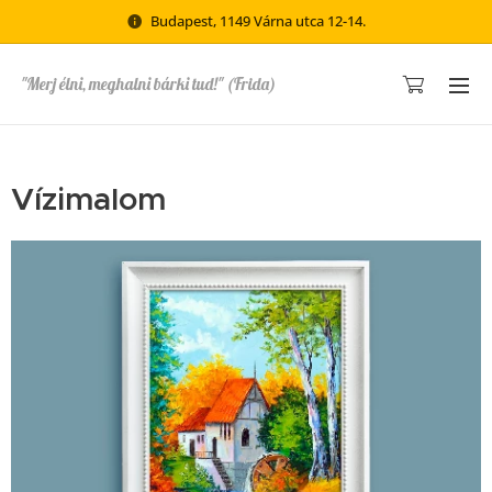
Budapest, 1149 Várna utca 12-14.
"Merj élni, meghalni bárki tud!" (Frida)
Vízimalom