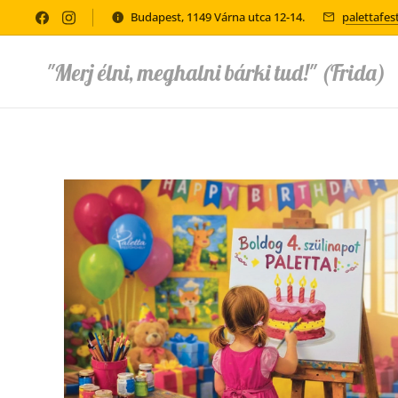
Budapest, 1149 Várna utca 12-14.
palettafe
"Merj élni, meghalni bárki tud!" (Frida)