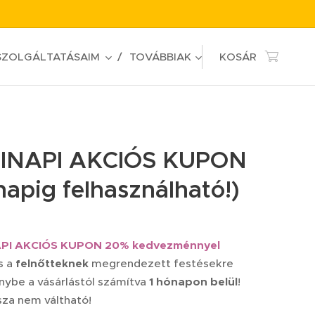
SZOLGÁLTATÁSAIM
TOVÁBBIAK
KOSÁR
INAPI AKCIÓS KUPON
napig felhasználható!)
PI AKCIÓS KUPON 20% kedvezménnyel
s a
felnőtteknek
megrendezett festésekre
nybe a vásárlástól számítva
1 hónapon belül
!
sza nem váltható!