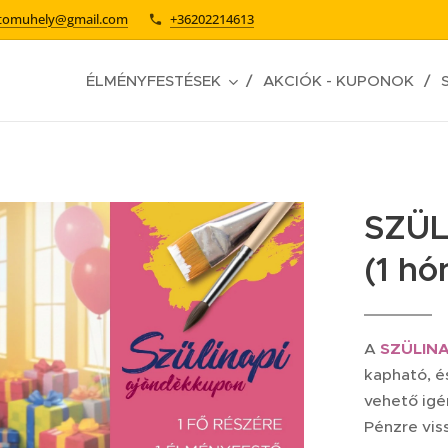
stomuhely@gmail.com
+36202214613
ÉLMÉNYFESTÉSEK
AKCIÓK - KUPONOK
SZÜL
(1 hó
A
SZÜLINA
kapható, é
vehető igé
Pénzre vis