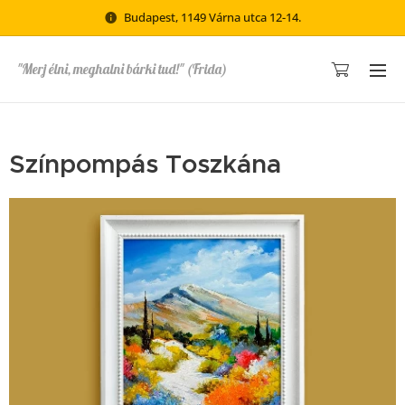
Budapest, 1149 Várna utca 12-14.
"Merj élni, meghalni bárki tud!" (Frida)
Színpompás Toszkána