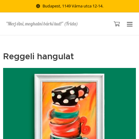
Budapest, 1149 Várna utca 12-14.
"Merj élni, meghalni bárki tud!" (Frida)
Reggeli hangulat