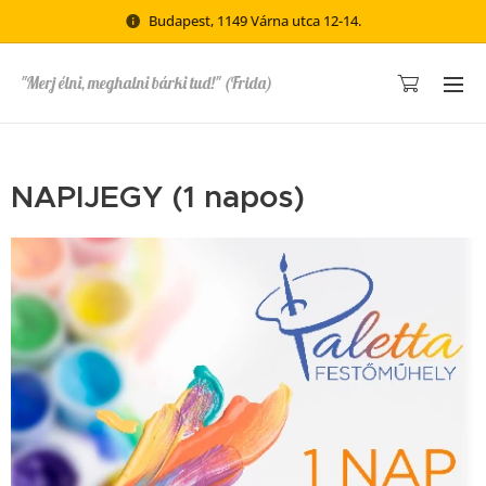
Budapest, 1149 Várna utca 12-14.
"Merj élni, meghalni bárki tud!" (Frida)
NAPIJEGY (1 napos)