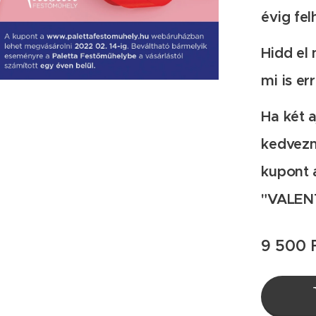
évig fe
Hidd el 
mi is er
Ha két 
kedvezm
kupont a
"VALEN
9 500