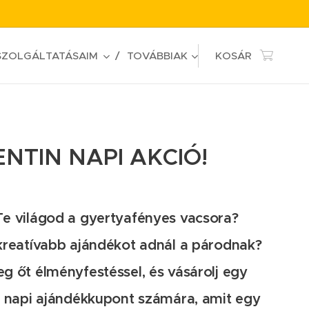
SZOLGÁLTATÁSAIM
TOVÁBBIAK
KOSÁR
NTIN NAPI AKCIÓ!
e világod a gyertyafényes vacsora?
kreatívabb ajándékot adnál a párodnak?
g őt élményfestéssel, és vásárolj egy
n napi ajándékkupont számára, amit egy