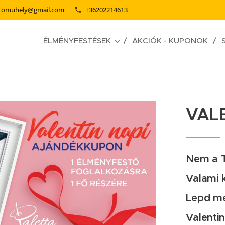
stomuhely@gmail.com
+36202214613
ÉLMÉNYFESTÉSEK
AKCIÓK - KUPONOK
VALE
Nem a T
Valami 
Lepd me
Valenti