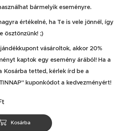
lhasználhat bármelyik eseményre.
nagyra értékelné, ha Te is vele jönnél, így
re ösztönzünk! ;)
ajándékkupont vásároltok, akkor 20%
ényt kaptok egy esemény árából! Ha a
 Kosárba tetted, kérlek írd be a
TINNAP" kuponkódot a kedvezményért!
Ft
Kosárba