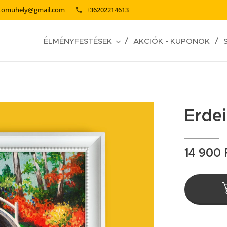
stomuhely@gmail.com
+36202214613
ÉLMÉNYFESTÉSEK
AKCIÓK - KUPONOK
Erdei
14 900