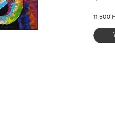
11 500
F