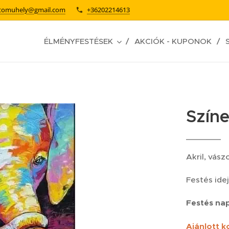
stomuhely@gmail.com
+36202214613
ÉLMÉNYFESTÉSEK
AKCIÓK - KUPONOK
Színe
Akril, vás
Festés idej
Festés na
Ajánlott k